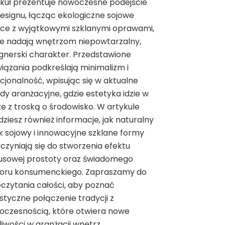
kuł prezentuje nowoczesne podejście
esignu, łącząc ekologiczne sojowe
ece z wyjątkowymi szklanymi oprawami,
re nadają wnętrzom niepowtarzalny,
gnerski charakter. Przedstawione
iązania podkreślają minimalizm i
cjonalność, wpisując się w aktualne
dy aranżacyjne, gdzie estetyka idzie w
e z troską o środowisko. W artykule
dziesz również informacje, jak naturalny
 sojowy i innowacyjne szklane formy
czyniają się do stworzenia efektu
susowej prostoty oraz świadomego
oru konsumenckiego. Zapraszamy do
czytania całości, aby poznać
styczne połączenie tradycji z
oczesnością, które otwiera nowe
iwości w aranżacji wnętrz.