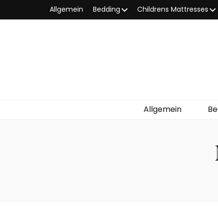
Allgemein
Bedding
Childrens Mattresses
Allgemein
Be