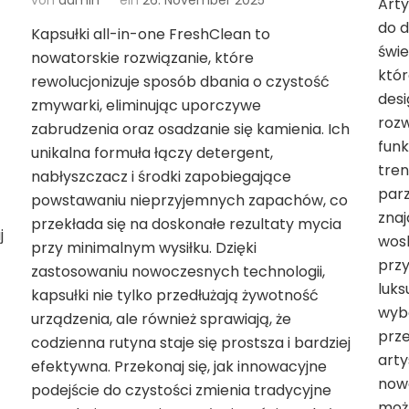
von
admin
ein
26. November 2025
Arty
do d
Kapsułki all-in-one FreshClean to
świ
nowatorskie rozwiązanie, które
któ
rewolucjonizuje sposób dbania o czystość
desi
zmywarki, eliminując uporczywe
rozw
zabrudzenia oraz osadzanie się kamienia. Ich
funk
unikalna formuła łączy detergent,
tren
nabłyszczacz i środki zapobiegające
parz
powstawaniu nieprzyjemnych zapachów, co
znaj
przekłada się na doskonałe rezultaty mycia
j
wosk
przy minimalnym wysiłku. Dzięki
przy
zastosowaniu nowoczesnych technologii,
luk
kapsułki nie tylko przedłużają żywotność
wyb
urządzenia, ale również sprawiają, że
prze
codzienna rutyna staje się prostsza i bardziej
arty
efektywna. Przekonaj się, jak innowacyjne
now
podejście do czystości zmienia tradycyjne
możl