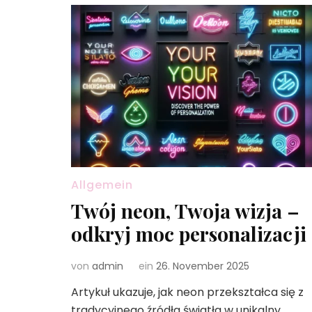
Allgemein
Twój neon, Twoja wizja –
odkryj moc personalizacji
von
admin
ein
26. November 2025
Artykuł ukazuje, jak neon przekształca się z
tradycyjnego źródła światła w unikalny