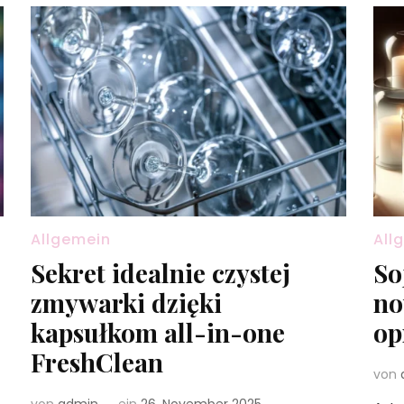
Allgemein
All
Sekret idealnie czystej
So
zmywarki dzięki
no
kapsułkom all-in-one
op
FreshClean
von