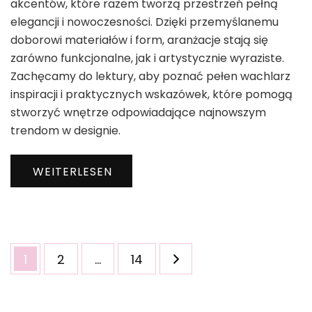
akcentów, które razem tworzą przestrzeń pełną
elegancji i nowoczesności. Dzięki przemyślanemu
doborowi materiałów i form, aranżacje stają się
zarówno funkcjonalne, jak i artystycznie wyraziste.
Zachęcamy do lektury, aby poznać pełen wachlarz
inspiracji i praktycznych wskazówek, które pomogą
stworzyć wnętrze odpowiadające najnowszym
trendom w designie.
WEITERLESEN
Seitennummerierung
Seite
Seite
Seite
1
2
…
14
der
Beiträge