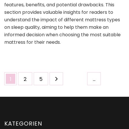
features, benefits, and potential drawbacks. This
section provides valuable insights for readers to
understand the impact of different mattress types
on sleep quality, aiming to help them make an
informed decision when choosing the most suitable
mattress for their needs.
Seitennummerierung
Seite
Seite
Seite
1
2
5
…
der
Beiträge
KATEGORIEN