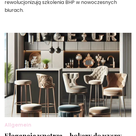
rewolucjonizują szkolenia BHP w nowoczesnych
biurach.
Allgemein
Elegancja wnętrza – hokery do wyspy,