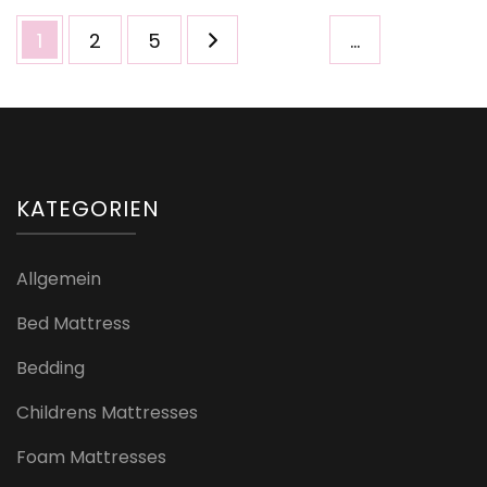
Seitennummerierung
Seite
Seite
Seite
1
2
5
…
der
Beiträge
KATEGORIEN
Allgemein
Bed Mattress
Bedding
Childrens Mattresses
Foam Mattresses