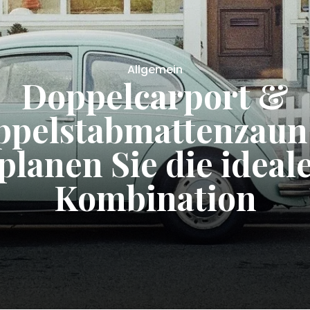
Allgemein
auty Basics: Korean
tpflege für strahle
Teint