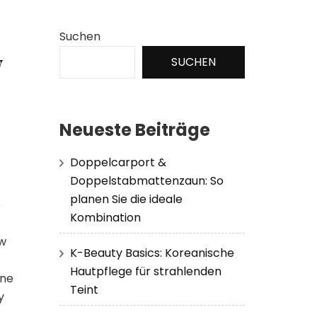
Suchen
w
SUCHEN
Neueste Beiträge
Doppelcarport &
Doppelstabmattenzaun: So
planen Sie die ideale
e
Kombination
ów
K-Beauty Basics: Koreanische
Hautpflege für strahlenden
zne
Teint
y