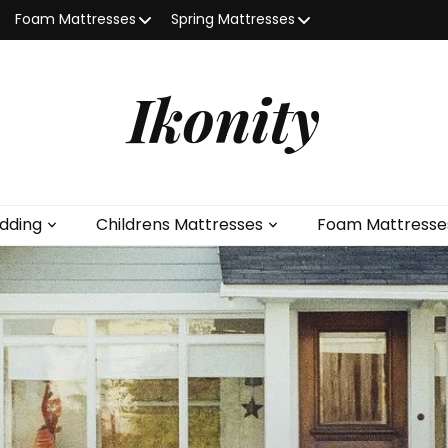
Foam Mattresses
Spring Mattresses
Ikonity
dding
Childrens Mattresses
Foam Mattresse