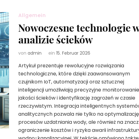
Allgemein
Nowoczesne technologie 
analizie ścieków
von
admin
ein
15. Februar 2026
Artykuł prezentuje rewolucyjne rozwiązania
technologiczne, które dzięki zaawansowanym
czujnikom IoT, automatyzacji oraz sztucznej
inteligencji umożliwiają precyzyjne monitorowani
jakości ścieków i identyfikację zagrożeń w czasie
rzeczywistym. Integracja inteligentnych system
analitycznych pozwala nie tylko na optymalizację
procesów uzdatniania wody, ale również na znac
ograniczenie kosztów i ryzyka awarii infrastruktur
wodno-kanalizacyjnej. W tekście omówiono także