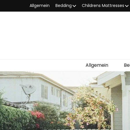
Allgemein
Bedding
Childrens Mattresses
Allgemein
Be