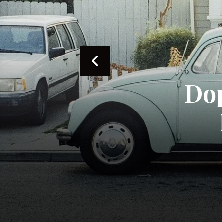
K-Be
Hau