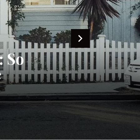
ische
nden