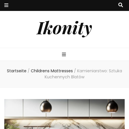
Ikonity
Startseite
/
Childrens Mattresses
/
Kamieniarstwo: Sztuka
Kuchennych Blatów