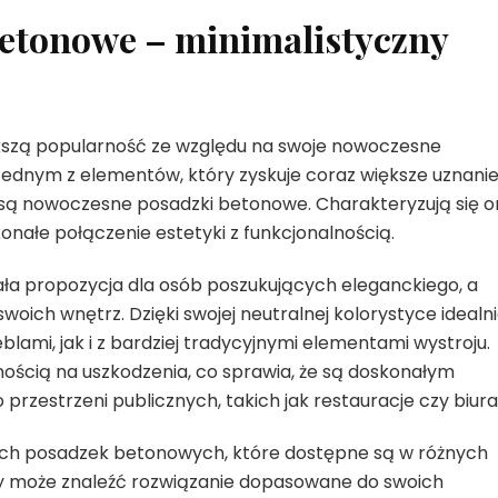
etonowe – minimalistyczny
ększą popularność ze względu na swoje nowoczesne
 Jednym z elementów, który zyskuje coraz większe uznani
 są nowoczesne posadzki betonowe. Charakteryzują się 
nałe połączenie estetyki z funkcjonalnością.
a propozycja dla osób poszukujących eleganckiego, a
oich wnętrz. Dzięki swojej neutralnej kolorystyce idealn
mi, jak i z bardziej tradycyjnymi elementami wystroju.
nością na uszkodzenia, co sprawia, że są doskonałym
przestrzeni publicznych, takich jak restauracje czy biura
ch posadzek betonowych, które dostępne są w różnych
dy może znaleźć rozwiązanie dopasowane do swoich