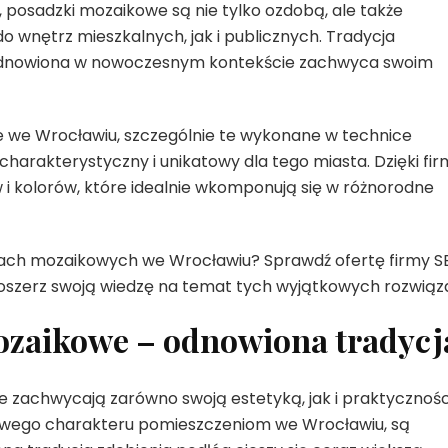
, posadzki mozaikowe są nie tylko ozdobą, ale także
 wnętrz mieszkalnych, jak i publicznych. Tradycja
 a odnowiona w nowoczesnym kontekście zachwyca swoim
ne we Wrocławiu, szczególnie te wykonane w technice
harakterystyczny i unikatowy dla tego miasta. Dzięki fir
 kolorów, które idealnie wkomponują się w różnorodne
kach mozaikowych we Wrocławiu? Sprawdź ofertę firmy S
oszerz swoją wiedzę na temat tych wyjątkowych rozwiąz
ozaikowe – odnowiona tradycj
re zachwycają zarówno swoją estetyką, jak i praktycznośc
owego charakteru pomieszczeniom we Wrocławiu, są