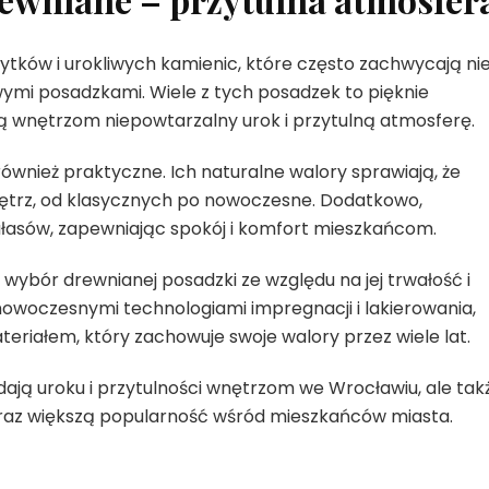
tków i urokliwych kamienic, które często zachwycają ni
wymi posadzkami. Wiele z tych posadzek to pięknie
 wnętrzom niepowtarzalny urok i przytulną atmosferę.
również praktyczne. Ich naturalne walory sprawiają, że
nętrz, od klasycznych po nowoczesne. Dodatkowo,
ałasów, zapewniając spokój i komfort mieszkańcom.
 wybór drewnianej posadzki ze względu na jej trwałość i
owoczesnymi technologiami impregnacji i lakierowania,
eriałem, który zachowuje swoje walory przez wiele lat.
ają uroku i przytulności wnętrzom we Wrocławiu, ale tak
raz większą popularność wśród mieszkańców miasta.