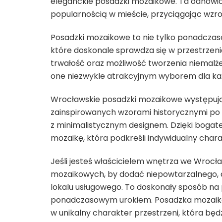
eleganckie posadzki mozaikowe. Ta odnowion
popularnością w mieście, przyciągając wzr
Posadzki mozaikowe to nie tylko ponadczaso
które doskonale sprawdza się w przestrzeni
trwałość oraz możliwość tworzenia niemalże
one niezwykle atrakcyjnym wyborem dla ka
Wrocławskie posadzki mozaikowe występują
zainspirowanych wzorami historycznymi po 
z minimalistycznym designem. Dzięki bogate
mozaikę, która podkreśli indywidualny char
Jeśli jesteś właścicielem wnętrza we Wrocł
mozaikowych, by dodać niepowtarzalnego, a
lokalu usługowego. To doskonały sposób na p
ponadczasowym urokiem. Posadzka mozaikowa
w unikalny charakter przestrzeni, która będ