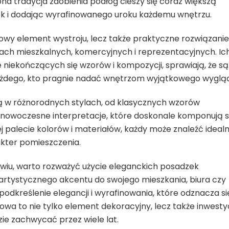
a tradycja zdobienia podłóg cieszy się coraz większą
ok i dodając wyrafinowanego uroku każdemu wnętrzu.
wy element wystroju, lecz także praktyczne rozwiązanie
ach mieszkalnych, komercyjnych i reprezentacyjnych. Ic
 niekończących się wzorów i kompozycji, sprawiają, że są
żdego, kto pragnie nadać wnętrzom wyjątkowego wygląd
 w różnorodnych stylach, od klasycznych wzorów
nowoczesne interpretacje, które doskonale komponują s
j palecie kolorów i materiałów, każdy może znaleźć ideal
akter pomieszczenia.
awiu, warto rozważyć użycie eleganckich posadzek
rtystycznego akcentu do swojego mieszkania, biura czy
odkreślenie elegancji i wyrafinowania, które odznacza si
 to nie tylko element dekoracyjny, lecz także inwesty
zie zachwycać przez wiele lat.