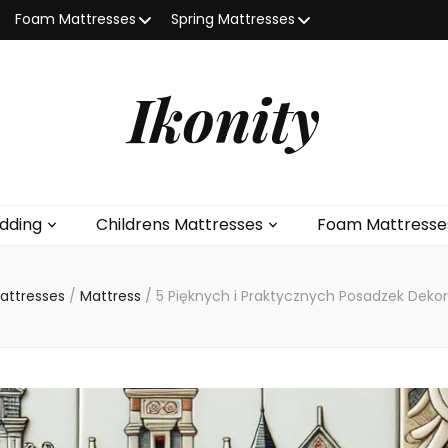
Foam Mattresses
Spring Mattresses
Ikonity
dding
Childrens Mattresses
Foam Mattresse
Mattresses
/
Mattress
/
5 Pięknych i Praktycznych Posadzek Deko