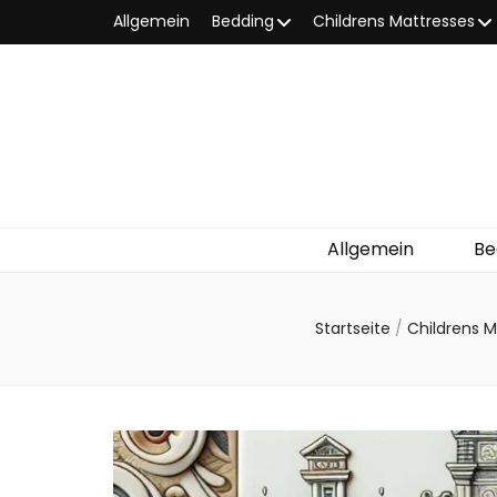
Allgemein
Bedding
Childrens Mattresses
Allgemein
Be
Startseite
/
Childrens 