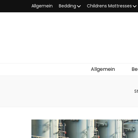
Allgemein
Bedding
Childrens Mattresses
Allgemein
Be
S