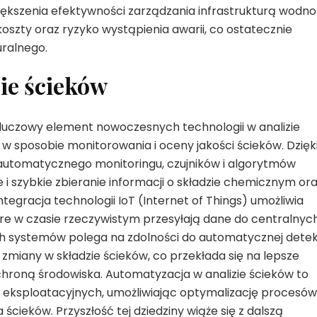
iększenia efektywności zarządzania infrastrukturą wodno
koszty oraz ryzyko wystąpienia awarii, co ostatecznie
ralnego.
ie ścieków
kluczowy element nowoczesnych technologii w analizie
 sposobie monitorowania i oceny jakości ścieków. Dzięk
tomatycznego monitoringu, czujników i algorytmów
e i szybkie zbieranie informacji o składzie chemicznym or
egracja technologii IoT (Internet of Things) umożliwia
tóre w czasie rzeczywistym przesyłają dane do centralnyc
h systemów polega na zdolności do automatycznej detek
zmiany w składzie ścieków, co przekłada się na lepsze
ochroną środowiska. Automatyzacja w analizie ścieków to
w eksploatacyjnych, umożliwiając optymalizację procesów
cieków. Przyszłość tej dziedziny wiąże się z dalszą