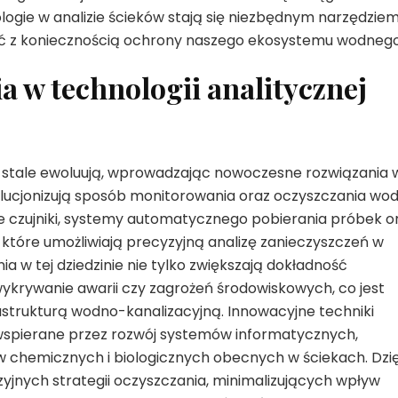
ogie w analizie ścieków stają się niezbędnym narzędzie
ść z koniecznością ochrony naszego ekosystemu wodnego
 w technologii analitycznej
 stale ewoluują, wprowadzając nowoczesne rozwiązania 
wolucjonizują sposób monitorowania oraz oczyszczania wod
 czujniki, systemy automatycznego pobierania próbek o
, które umożliwiają precyzyjną analizę zanieczyszczeń w
 w tej dziedzinie nie tylko zwiększają dokładność
ykrywanie awarii czy zagrożeń środowiskowych, co jest
astrukturą wodno-kanalizacyjną. Innowacyjne techniki
spierane przez rozwój systemów informatycznych,
w chemicznych i biologicznych obecnych w ściekach. Dzię
zyjnych strategii oczyszczania, minimalizujących wpływ