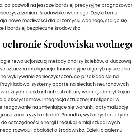
ata, co pozwoli na jeszcze bardziej precyzyjne prognozowa
anieczyszczeniem środowiska wodnego. Dzięki temu
ają nowe możliwości dla przemysłu wodnego, stając się
 i bardziej bezpieczne środowisko.
 w ochronie środowiska wodneg
ogie rewolucjonizują metody analizy ścieków, a kluczową
a sztuczna inteligencja. Innowacyjne algorytmy uczenia
ne wykrywanie zanieczyszczeń, co przekłada się na
. Przykładowo, systemy oparte na sieciach neuronowych
w różnych punktach infrastruktury wodnej, identyfikując
la ekosystemów. Integracja sztucznej inteligencji w
e reagowanie na zmieniające się warunki, optymalizację
raniczenie ryzyka skażeń. Ponadto, wykorzystanie tych
o oszczędności energii i redukcji emisji szkodliwych
nego rozwoju i dbałości o środowisko. Dzięki ciągłemu