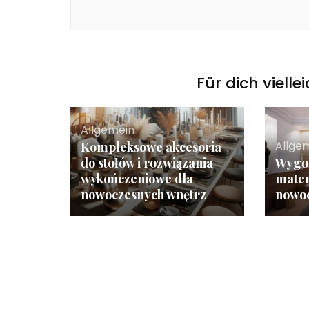
Für dich vielle
Allgemein
Allge
Kompleksowe akcesoria
do stołów i rozwiązania
Wygod
wykończeniowe dla
mater
nowoczesnych wnętrz
nowoc