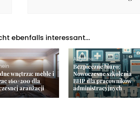
icht ebenfalls interessant...
Allgemein
mein
Bezpieczne biuro:
ne wnętrza: meble i
Nowoczesne szkolenia
ac 160×200 dla
BHP dla pracowników
zesnej aranżacji
administracyjnych