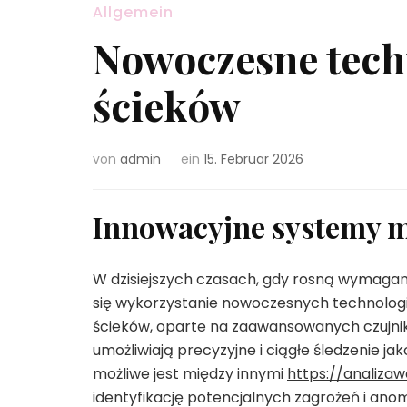
Allgemein
Nowoczesne techn
ścieków
von
admin
ein
15. Februar 2026
Innowacyjne systemy m
W dzisiejszych czasach, gdy rosną wymagani
się wykorzystanie nowoczesnych technologi
ścieków, oparte na zaawansowanych czujnik
umożliwiają precyzyjne i ciągłe śledzenie j
możliwe jest między innymi
https://analiza
identyfikację potencjalnych zagrożeń i ano