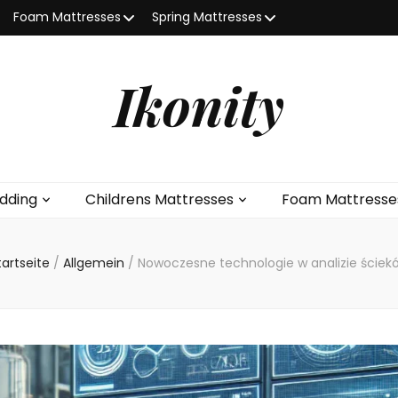
Foam Mattresses
Spring Mattresses
Ikonity
dding
Childrens Mattresses
Foam Mattresse
tartseite
/
Allgemein
/
Nowoczesne technologie w analizie ściek