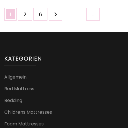
Seitennummerierung
Seite
Seite
Seite
1
2
6
…
der
Beiträge
KATEGORIEN
Allgemein
Bed Mattress
Bedding
Childrens Mattresses
Foam Mattresses