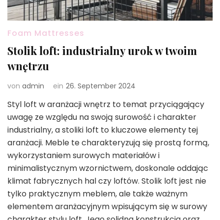
Foam Mattresses
Stolik loft: industrialny urok w twoim
wnętrzu
von
admin
ein
26. September 2024
Styl loft w aranżacji wnętrz to temat przyciągający
uwagę ze względu na swoją surowość i charakter
industrialny, a stoliki loft to kluczowe elementy tej
aranżacji. Meble te charakteryzują się prostą formą,
wykorzystaniem surowych materiałów i
minimalistycznym wzornictwem, doskonale oddając
klimat fabrycznych hal czy loftów. Stolik loft jest nie
tylko praktycznym meblem, ale także ważnym
elementem aranżacyjnym wpisującym się w surowy
charakter stylu loft. Jego solidna konstrukcja oraz