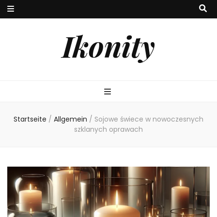
Ikonity
Startseite
/
Allgemein
/
Sojowe świece w nowoczesnych
szklanych oprawach