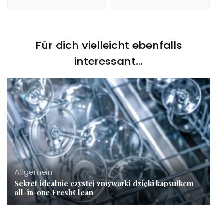
Für dich vielleicht ebenfalls
interessant...
Allgemein
Sekret idealnie czystej zmywarki dzięki kapsułkom
all-in-one FreshClean