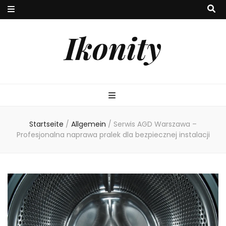
Ikonity
Startseite
/
Allgemein
/
Serwis AGD Warszawa –
Profesjonalna naprawa pralek dla bezpiecznej instalacji