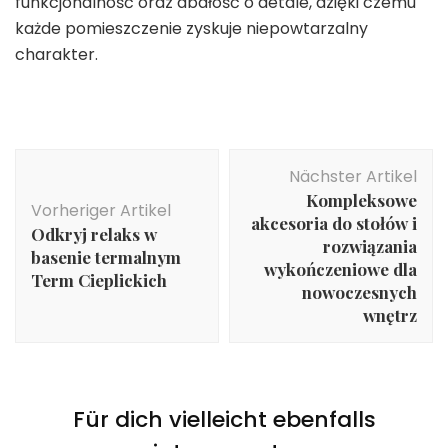
funkcjonalność oraz dbałość o detale, dzięki czemu
każde pomieszczenie zyskuje niepowtarzalny
charakter.
Beitragsnavigation
Nächster Artikel
Kompleksowe
Vorheriger Artikel
akcesoria do stołów i
Odkryj relaks w
rozwiązania
basenie termalnym
wykończeniowe dla
Term Cieplickich
nowoczesnych
wnętrz
Für dich vielleicht ebenfalls