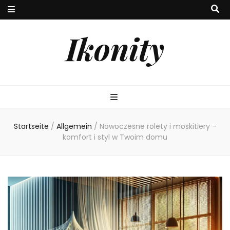
Ikonity
Startseite
/
Allgemein
/
Nowoczesne rolety i moskitiery –
komfort i styl w Twoim domu